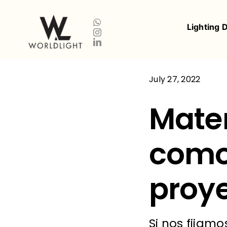
Skip
to
Lighting 
content
July 27, 2022
Mater
como
proye
Si nos fijam