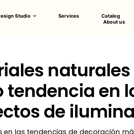
Design Studio
Services
Catalog
About us
iales naturales
 tendencia en l
ctos de ilumin
os en las tendencias de decoración m