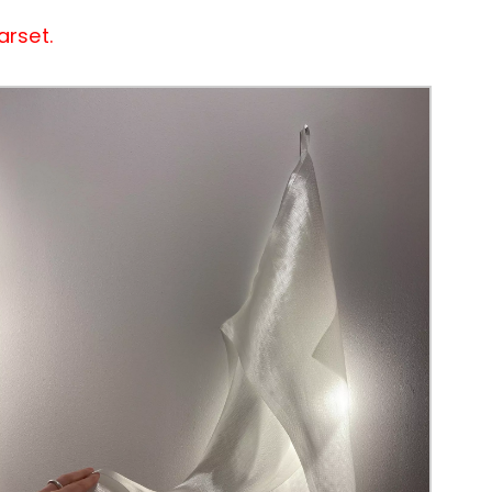
arset.