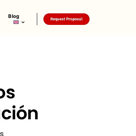
Blog
Request Proposal
os
ación
ás