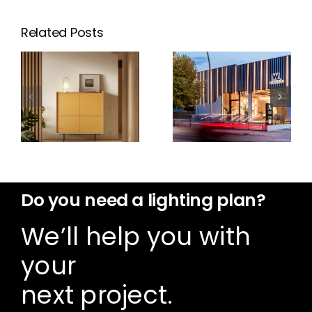
Related Posts
New Aura
Lighting
Open
showroom
Frame
in Mallorca
Do you need a lighting plan?
We’ll help you with
your
next project.