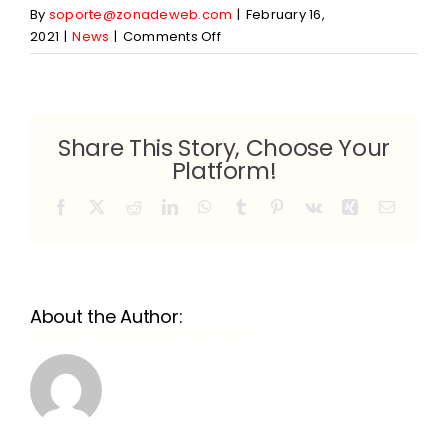
By
soporte@zonadeweb.com
|
February 16,
on
2021
|
News
|
Comments Off
¿Cómo
iluminar
una
vivienda
Share This Story, Choose Your
de
Platform!
lujo?
Facebook
X
Reddit
LinkedIn
WhatsApp
Tumblr
Pinterest
Vk
Xing
Email
About the Author:
soporte@zonadeweb.com