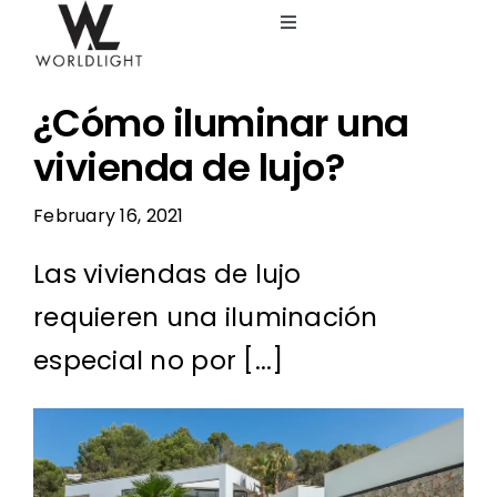
Skip
Toggle
to
Navigation
content
Lighting Design Studio
¿Cómo iluminar una
Services
vivienda de lujo?
February 16, 2021
Catalog
Las viviendas de lujo
Blog
requieren una iluminación
especial no por [...]
About us
View
Larger
Image