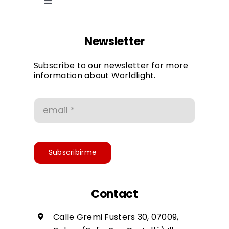
Toggle
Navigation
Cookie law
Newsletter
Privacy Policy
Subscribe to our newsletter for more
information about Worldlight.
Conditions of use
Accessibility
Subscribirme
Contact
Calle Gremi Fusters 30, 07009,