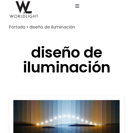
Saltar
Toggle
al
Navigation
contenido
Inicio
Portada
»
diseño de iluminación
Servicios
diseño de
iluminación
Catálogo
Blog
Nosotros