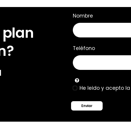
Nombre
 plan
n?
Teléfono
u
He leido y acepto l
Enviar