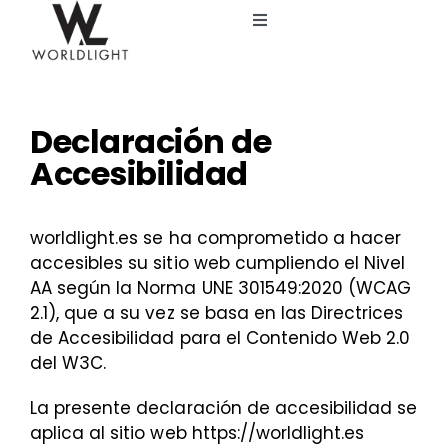
Saltar
Toggle
al
Navigation
contenido
Inicio
Declaración de
Servicios
Accesibilidad
Catálogo
worldlight.es se ha comprometido a hacer
accesibles su sitio web cumpliendo el Nivel
Blog
AA según la Norma UNE 301549:2020 (WCAG
2.1), que a su vez se basa en las Directrices
Nosotros
de Accesibilidad para el Contenido Web 2.0
del W3C.
La presente declaración de accesibilidad se
aplica al sitio web https://worldlight.es