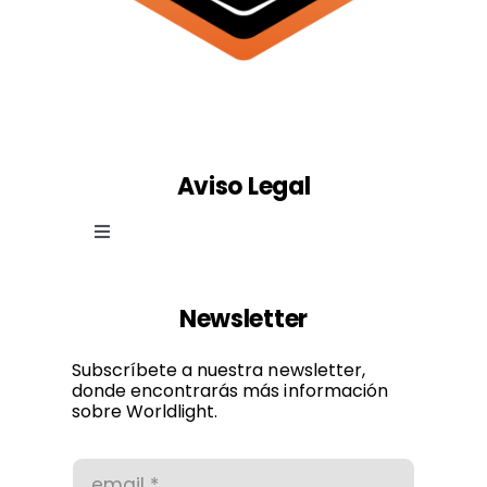
Aviso Legal
Toggle
Navigation
Ley de cookies
Newsletter
Política de privacidad
Subscríbete a nuestra newsletter,
donde encontrarás más información
sobre Worldlight.
Condiciones de uso