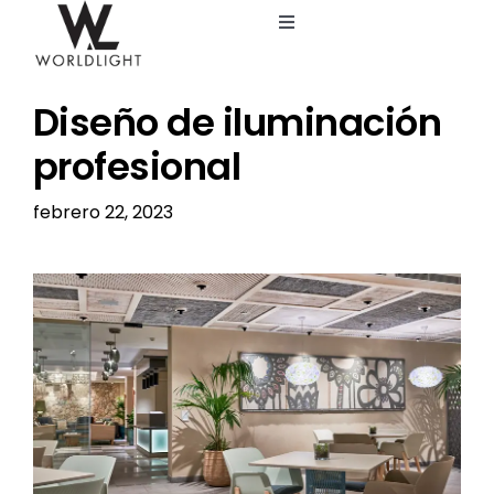
Saltar
Toggle
al
Navigation
contenido
Inicio
Diseño de iluminación
Servicios
profesional
febrero 22, 2023
Catálogo
Ver
Blog
imagen
más
grande
Nosotros