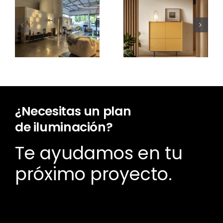
¿Cuánto
cuesta un
Nuevo Aura
proyecto
Open
de
Frame
iluminación?
¿Necesitas un plan
de iluminación?
Te ayudamos en tu
próximo proyecto.