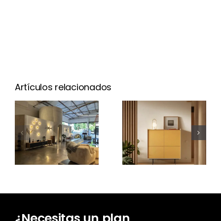
Artículos relacionados
¿Cuánto
cuesta un
Nuevo Aura
proyecto
Open
de
Frame
iluminación?
¿Necesitas un plan