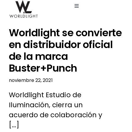
Saltar
Toggle
al
Navigation
contenido
Inicio
Worldlight se convierte
Servicios
en distribuidor oficial
de la marca
Catálogo
Buster+Punch
Blog
noviembre 22, 2021
Worldlight Estudio de
Nosotros
Iluminación, cierra un
acuerdo de colaboración y
[...]