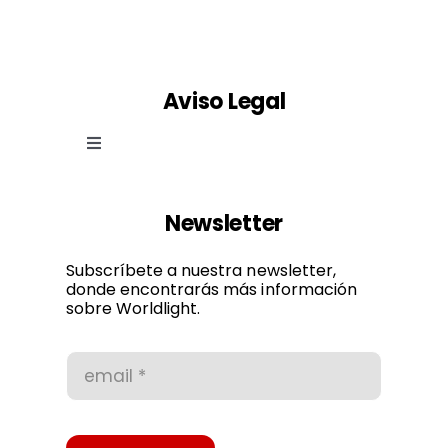
Aviso Legal
Toggle
Navigation
Ley de cookies
Newsletter
Política de privacidad
Subscríbete a nuestra newsletter,
donde encontrarás más información
sobre Worldlight.
Condiciones de uso
Accesibilidad