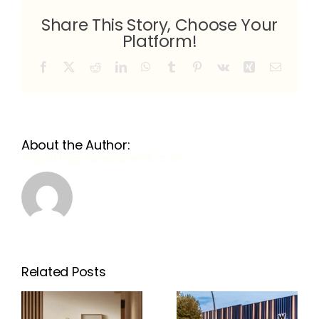
Septiembre
Share This Story, Choose Your
y
Platform!
la
iluminación
Facebook
X
Reddit
LinkedIn
WhatsApp
Tumblr
Pinterest
Vk
Xing
Email
About the Author:
soporte@zonadeweb.com
Related Posts