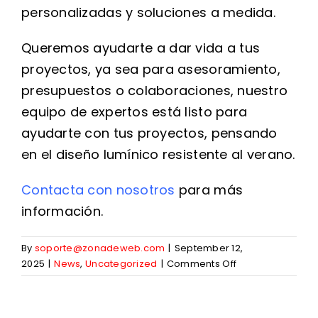
personalizadas y soluciones a medida.
Queremos ayudarte a dar vida a tus
proyectos, ya sea para asesoramiento,
presupuestos o colaboraciones, nuestro
equipo de expertos está listo para
ayudarte con tus proyectos, pensando
en el diseño lumínico resistente al verano.
Contacta con nosotros
para más
información.
By
soporte@zonadeweb.com
|
September 12,
on
2025
|
News
,
Uncategorized
|
Comments Off
Ilumina
con
Worldlight: