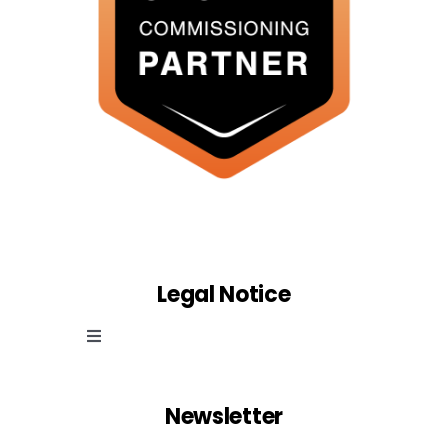
Legal Notice
Toggle
Navigation
Cookie law
Newsletter