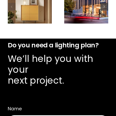
New Aura
Lighting
Open
showroom
Frame
in Mallorca
Do you need a lighting plan?
We’ll help you with
your
next project.
Name