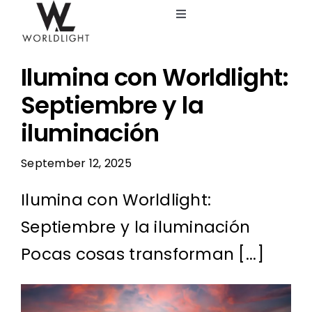
Skip
Toggle
to
Navigation
content
Lighting Design Studio
Ilumina con Worldlight:
Services
Septiembre y la
iluminación
Catalog
September 12, 2025
Blog
Ilumina con Worldlight:
Septiembre y la iluminación
About us
Pocas cosas transforman [...]
View