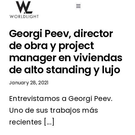
Skip
Toggle
to
Navigation
content
Lighting Design Studio
Georgi Peev, director
Services
de obra y project
manager en viviendas
Catalog
de alto standing y lujo
Blog
January 28, 2021
Entrevistamos a Georgi Peev.
About us
Uno de sus trabajos más
recientes [...]