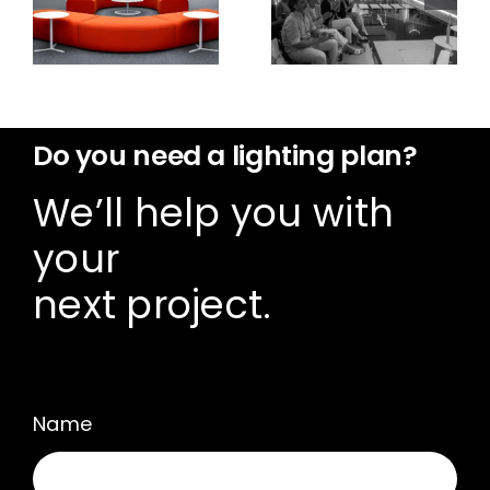
de Joquer
e
que lleva el
integración
diseño y el
de la
confort a
emblemática
espacios
Plaza
contract
Gomila
Do you need a lighting plan?
We’ll help you with
your
next project.
Name