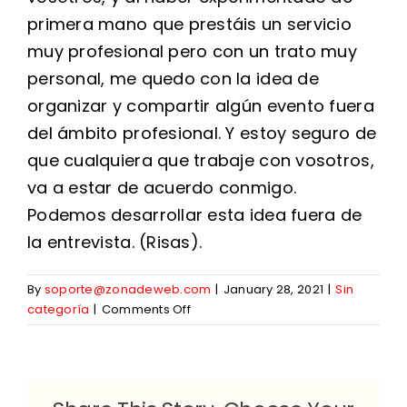
primera mano que prestáis un servicio
muy profesional pero con un trato muy
personal, me quedo con la idea de
organizar y compartir algún evento fuera
del ámbito profesional. Y estoy seguro de
que cualquiera que trabaje con vosotros,
va a estar de acuerdo conmigo.
Podemos desarrollar esta idea fuera de
la entrevista. (Risas).
By
soporte@zonadeweb.com
|
January 28, 2021
|
Sin
on
categoría
|
Comments Off
Georgi
Peev,
director
de