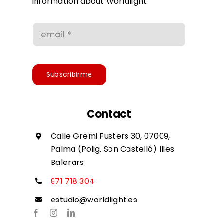
information about Worldlight.
Conditions of use
Accessibility
Subscribirme
Contact
Calle Gremi Fusters 30, 07009,
Palma (Polig. Son Castelló) Illes
Balerars
971 718 304
estudio@worldlight.es