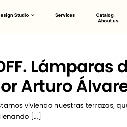
Design Studio
Services
Catalog
About us
OFF. Lámparas 
ior Arturo Álvar
tamos viviendo nuestras terrazas, qu
lenando [...]