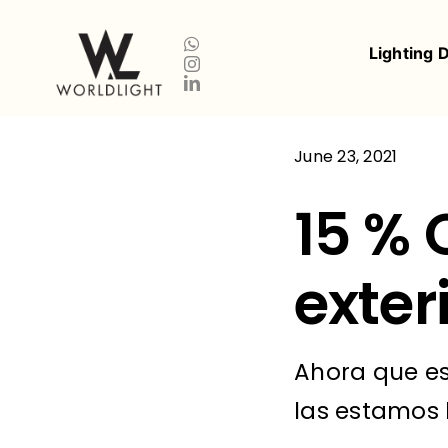
Skip
to
Lighting 
content
June 23, 2021
15 % 
exter
Ahora que es
las estamos l