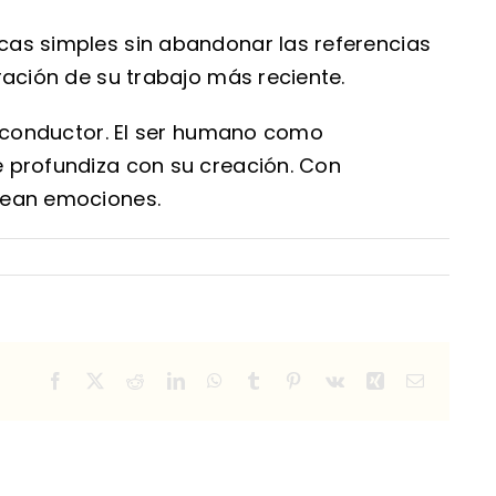
cas simples sin abandonar las referencias
ración de su trabajo más reciente.
lo conductor. El ser humano como
e profundiza con su creación. Con
crean emociones.
Facebook
X
Reddit
LinkedIn
WhatsApp
Tumblr
Pinterest
Vk
Xing
Email