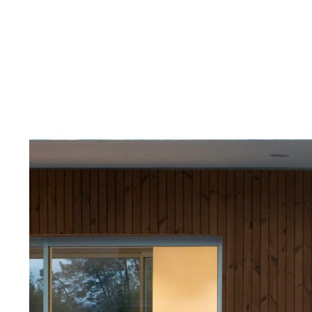
View
Larger
Image