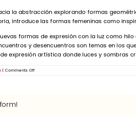
hacia la abstracción explorando formas geométri
toria, introduce las formas femeninas como inspi
a nuevas formas de expresión con la luz como hi
 encuentros y desencuentros son temas en los qu
 de expresión artística donde luces y sombras 
on
a
|
Comments Off
15
%
OFF.
Lámparas
tform!
de
exterior
Arturo
Álvarez