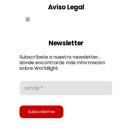
Aviso Legal
Toggle
Navigation
Ley de cookies
Newsletter
Política de privacidad
Subscríbete a nuestra newsletter,
donde encontrarás más información
sobre Worldlight.
Condiciones de uso
Accesibilidad
Subscribirme