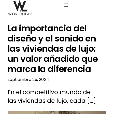
Saltar
Toggle
al
Navigation
contenido
Inicio
La importancia del
Servicios
diseño y el sonido en
las viviendas de lujo:
Catálogo
un valor añadido que
marca la diferencia
Blog
septiembre 25, 2024
Nosotros
En el competitivo mundo de
las viviendas de lujo, cada [...]
Ver