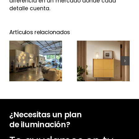
diferencia en un mercado donde cada
detalle cuenta.
Artículos relacionados
¿Cuánto
cuesta un
Nuevo Aura
proyecto
Open
de
Frame
iluminación?
¿Necesitas un plan
de iluminación?