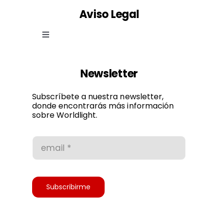
Aviso Legal
Toggle
Navigation
Ley de cookies
Newsletter
Política de privacidad
Subscríbete a nuestra newsletter,
donde encontrarás más información
sobre Worldlight.
Condiciones de uso
Accesibilidad
Subscribirme