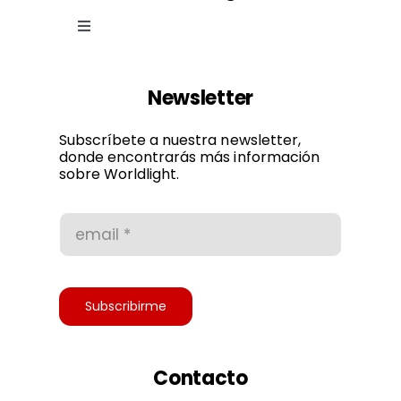
Toggle
Navigation
Ley de cookies
Newsletter
Política de privacidad
Subscríbete a nuestra newsletter,
donde encontrarás más información
sobre Worldlight.
Condiciones de uso
Accesibilidad
Subscribirme
Contacto