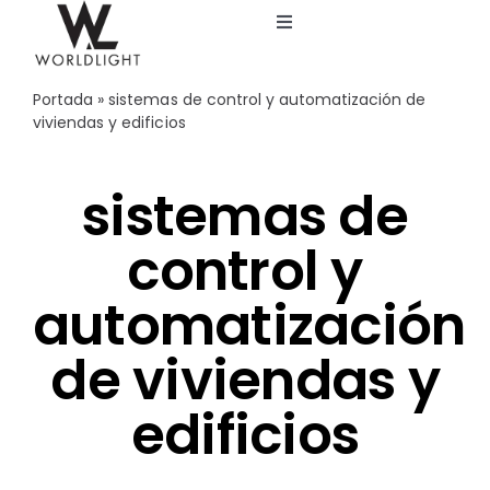
Saltar
Toggle
al
Navigation
contenido
Inicio
Portada
»
sistemas de control y automatización de
viviendas y edificios
Servicios
sistemas de
Catálogo
control y
Blog
automatización
de viviendas y
Nosotros
edificios