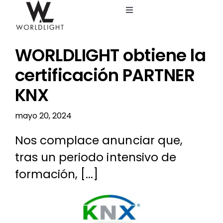
Saltar
Toggle
al
Navigation
contenido
Inicio
WORLDLIGHT obtiene la
Servicios
certificación PARTNER
KNX
Catálogo
mayo 20, 2024
Blog
Nos complace anunciar que,
tras un periodo intensivo de
Nosotros
formación, [...]
Ver
imagen