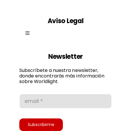
Aviso Legal
Toggle
Navigation
Ley de cookies
Newsletter
Política de privacidad
Subscríbete a nuestra newsletter,
donde encontrarás más información
sobre Worldlight.
Condiciones de uso
Accesibilidad
Subscribirme