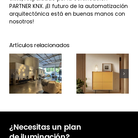
PARTNER KNX. ¡El futuro de la automatización
arquitectónica está en buenas manos con
nosotros!
Artículos relacionados
¿Cuánto
cuesta un
Nuevo Aura
proyecto
Open
de
Frame
iluminación?
¿Necesitas un plan
de iluminación?