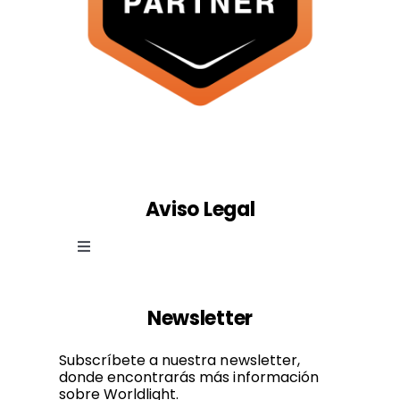
Aviso Legal
Toggle
Navigation
Ley de cookies
Newsletter
Política de privacidad
Subscríbete a nuestra newsletter,
donde encontrarás más información
sobre Worldlight.