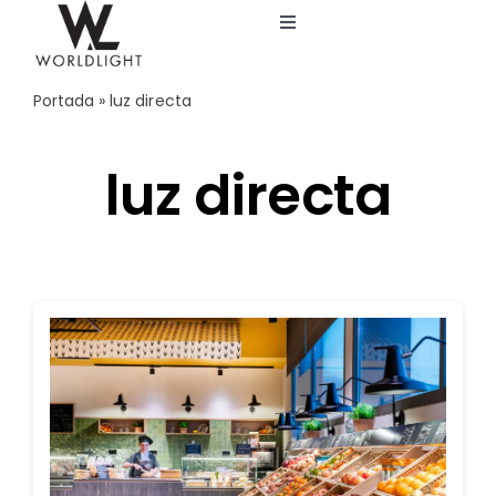
Saltar
Toggle
al
Navigation
contenido
Inicio
Portada
»
luz directa
Servicios
luz directa
Catálogo
Blog
Nosotros