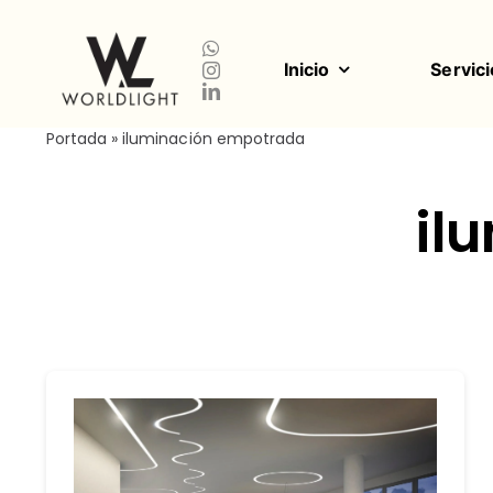
Saltar
al
contenido
Inicio
Servici
Portada
»
iluminación empotrada
il