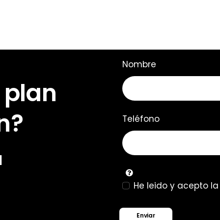
Nombre
 plan
n?
Teléfono
u
He leido y acepto l
Enviar