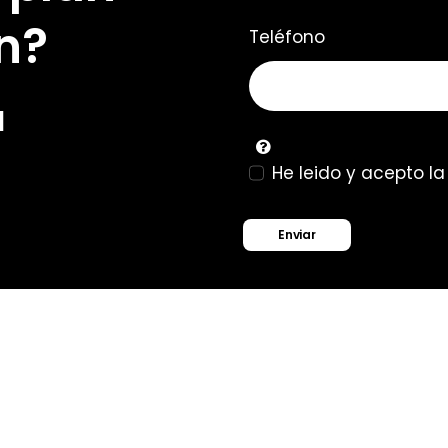
n?
Teléfono
u
He leido y acepto l
Enviar