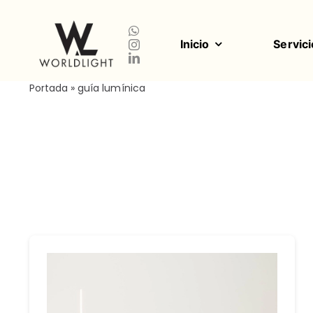
Saltar
al
contenido
Inicio
Servici
Portada
»
guía lumínica