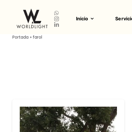
Saltar
al
contenido
Inicio
Servici
Portada
»
farol