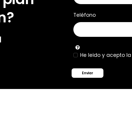
n?
Teléfono
u
He leido y acepto l
Enviar