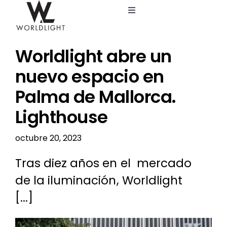
Saltar
Toggle
al
Navigation
contenido
Inicio
Worldlight abre un
Servicios
nuevo espacio en
Palma de Mallorca.
Catálogo
Lighthouse
Blog
octubre 20, 2023
Tras diez años en el mercado
Nosotros
de la iluminación, Worldlight
[...]
Ver