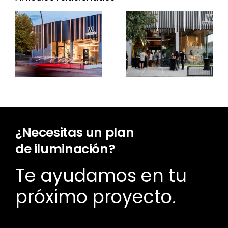
holandesa
MVRDV
protagonista
Showroom
de una
de
jornada
iluminación
única en
Mallorca
Palma
orquestada
por
WorldLight
Estudio y
Delta Light
¿Necesitas un plan
de iluminación?
Te ayudamos en tu
próximo proyecto.