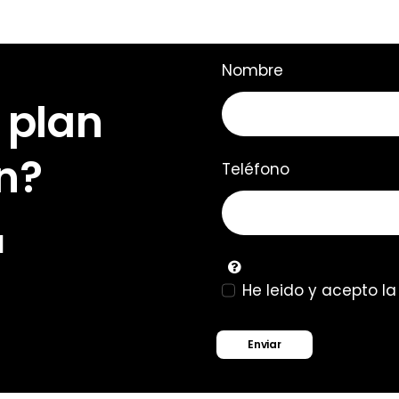
Nombre
 plan
n?
Teléfono
u
He leido y acepto l
Enviar