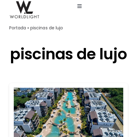
Saltar
Toggle
al
Navigation
contenido
Inicio
Portada
»
piscinas de lujo
Servicios
piscinas de lujo
Catálogo
Blog
Nosotros