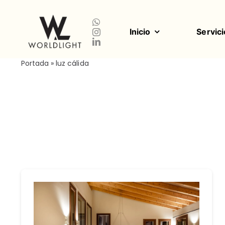
Saltar
al
contenido
Inicio
Servici
Portada
»
luz cálida