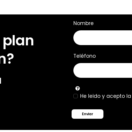
Nombre
 plan
n?
Teléfono
u
He leido y acepto l
Enviar