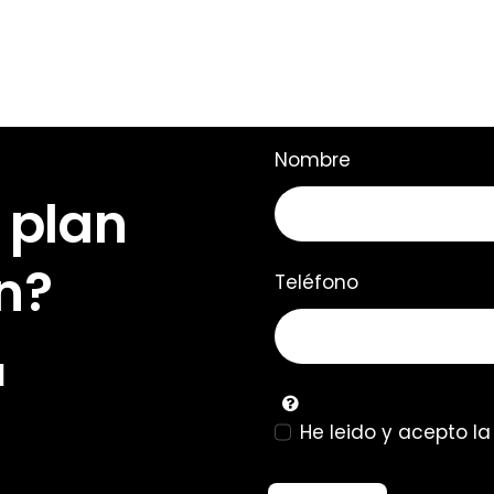
Nombre
 plan
n?
Teléfono
u
He leido y acepto l