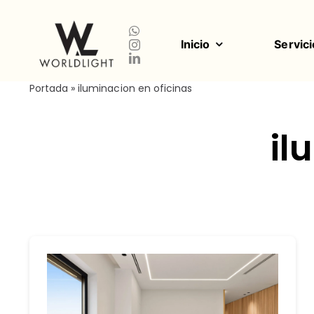
Saltar
al
contenido
Inicio
Servici
Portada
»
iluminacion en oficinas
il