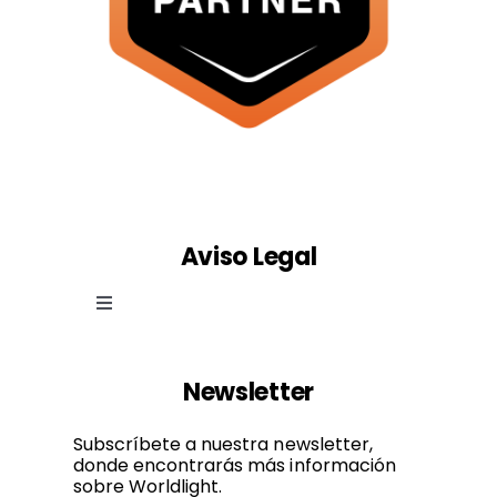
Aviso Legal
Toggle
Navigation
Ley de cookies
Newsletter
Política de privacidad
Subscríbete a nuestra newsletter,
donde encontrarás más información
sobre Worldlight.