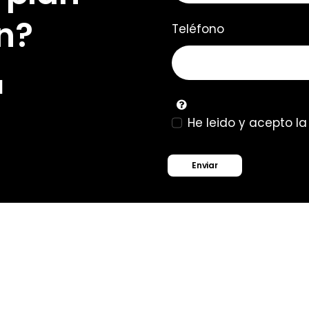
n?
Teléfono
u
He leido y acepto l
Enviar