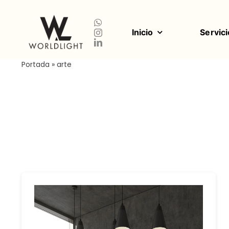
Saltar
al
contenido
Inicio
Servici
Portada
»
arte