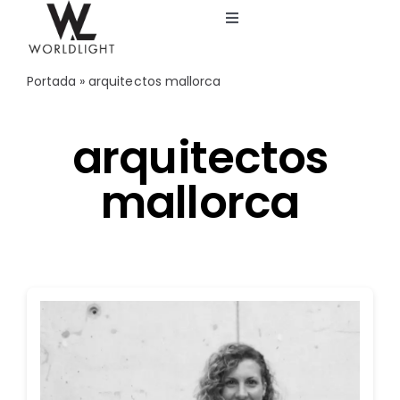
Saltar
Toggle
al
Navigation
contenido
Inicio
Portada
»
arquitectos mallorca
Servicios
arquitectos
mallorca
Catálogo
Blog
Nosotros