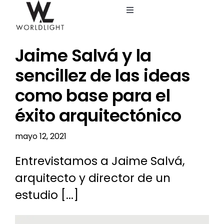
Saltar
Toggle
al
Navigation
contenido
Inicio
Jaime Salvá y la
Servicios
sencillez de las ideas
como base para el
Catálogo
éxito arquitectónico
Blog
mayo 12, 2021
Entrevistamos a Jaime Salvá,
Nosotros
arquitecto y director de un
estudio [...]
Ver