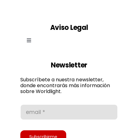
Aviso Legal
Toggle
Navigation
Ley de cookies
Newsletter
Política de privacidad
Subscríbete a nuestra newsletter,
donde encontrarás más información
sobre Worldlight.
Condiciones de uso
Accesibilidad
Subscribirme