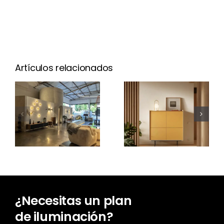
Artículos relacionados
¿Cuánto
cuesta un
Nuevo Aura
proyecto
Open
de
Frame
iluminación?
¿Necesitas un plan
de iluminación?