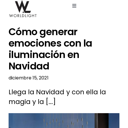
Saltar
Toggle
al
Navigation
contenido
Inicio
Cómo generar
Servicios
emociones con la
iluminación en
Catálogo
Navidad
Blog
diciembre 15, 2021
Llega la Navidad y con ella la
Nosotros
magia y la [...]
Ver
imagen