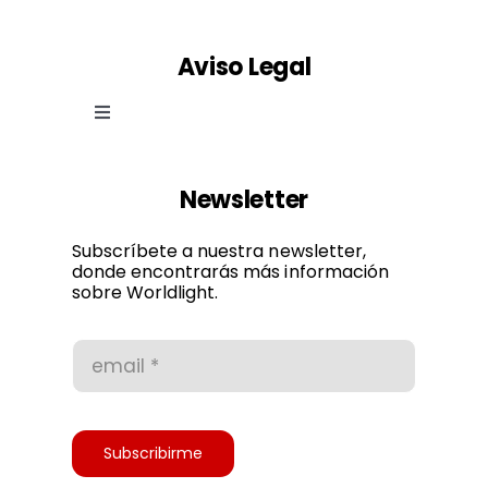
Aviso Legal
Toggle
Navigation
Ley de cookies
Newsletter
Política de privacidad
Subscríbete a nuestra newsletter,
donde encontrarás más información
sobre Worldlight.
Condiciones de uso
Accesibilidad
Subscribirme