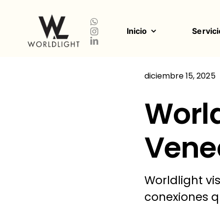
Saltar
al
contenido
Inicio
Servici
diciembre 15, 2025
World
Vene
Worldlight vi
conexiones qu