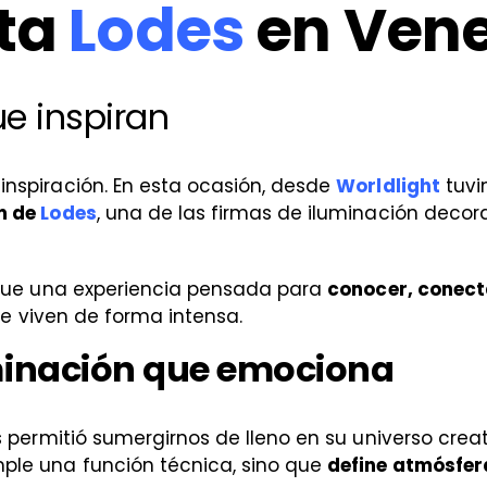
ita
Lodes
en Ven
ue inspiran
inspiración. En esta ocasión, desde
Worldlight
tuvi
m de
Lodes
, una de las firmas de iluminación decor
o fue una experiencia pensada para
conocer, conecta
 se viven de forma intensa.
minación que emociona
 permitió sumergirnos de lleno en su universo cre
ple una función técnica, sino que
define atmósfera