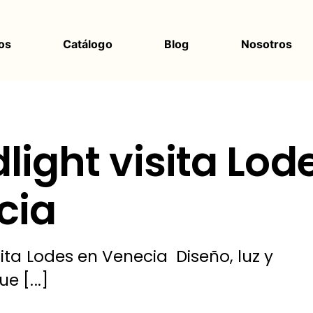
os
Catálogo
Blog
Nosotros
light visita Lod
cia
sita Lodes en Venecia Diseño, luz y
e [...]