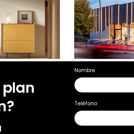
Showroom 
evo Aura Open
iluminació
Frame
Mallorca
Nombre
 plan
n?
Teléfono
u