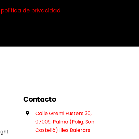
a
política de privacidad
Contacto
Calle Gremi Fusters 30,
07009, Palma (Polig. Son
Castelló) Illes Balerars
ght.