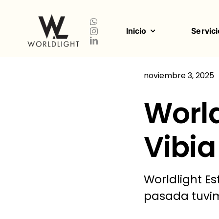
Saltar
al
contenido
Inicio
Servici
noviembre 3, 2025
World
Vibia
Worldlight Es
pasada tuvimo