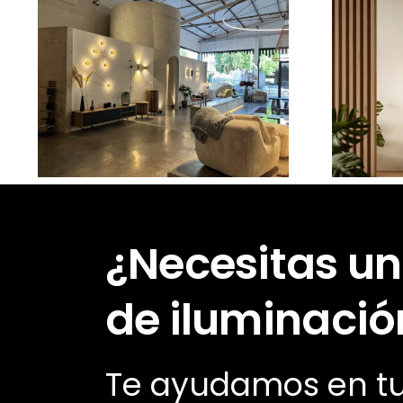
¿Cuánto cuesta un
Nu
proyecto de
iluminación?
¿Necesitas un
de iluminació
Te ayudamos en t