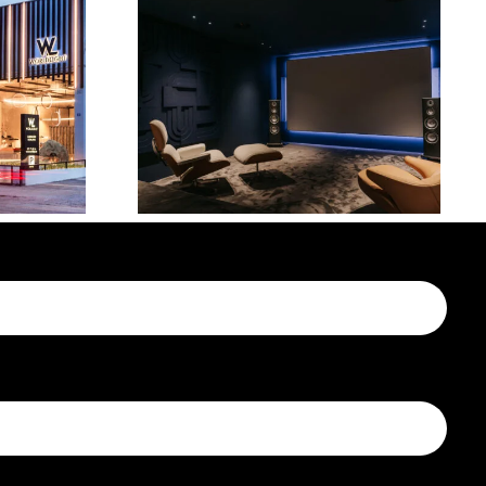
de
Sonido en cine de
n
hogar