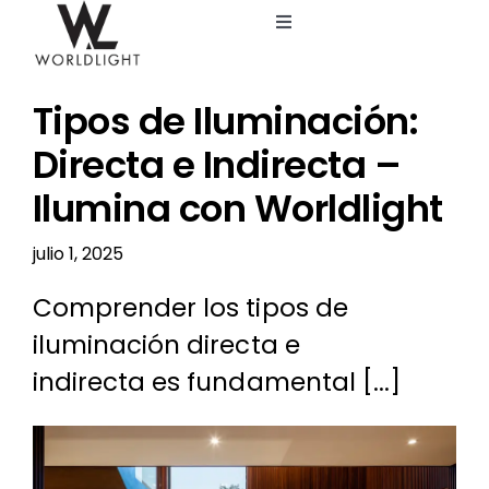
Saltar
Toggle
al
Navigation
contenido
Inicio
Tipos de Iluminación:
Servicios
Directa e Indirecta –
Ilumina con Worldlight
Catálogo
julio 1, 2025
Blog
Comprender los tipos de
iluminación directa e
Nosotros
indirecta es fundamental [...]
Ver
imagen