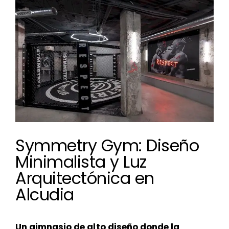
imagen
más
grande
Symmetry Gym: Diseño
Minimalista y Luz
Arquitectónica en
Alcudia
Un gimnasio de alto diseño donde la