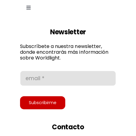
Toggle
Navigation
Ley de cookies
Newsletter
Política de privacidad
Subscríbete a nuestra newsletter,
donde encontrarás más información
sobre Worldlight.
Condiciones de uso
Accesibilidad
Subscribirme
Contacto