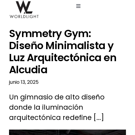
Saltar
Toggle
al
Navigation
contenido
Inicio
Symmetry Gym:
Servicios
Diseño Minimalista y
Luz Arquitectónica en
Catálogo
Alcudia
Blog
junio 13, 2025
Un gimnasio de alto diseño
Nosotros
donde la iluminación
arquitectónica redefine [...]
Ver