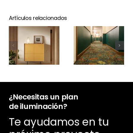
Artículos relacionados
Cotlin
Nuevo Aura
Carpet:
Open
alfombras
Frame
en
Worldlight
¿Necesitas un plan
de iluminación?
Te ayudamos en tu