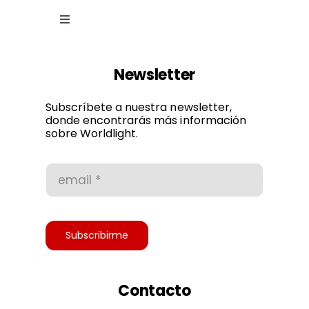
Toggle
Navigation
Ley de cookies
Newsletter
Política de privacidad
Subscríbete a nuestra newsletter,
donde encontrarás más información
sobre Worldlight.
Condiciones de uso
Accesibilidad
Subscribirme
Contacto