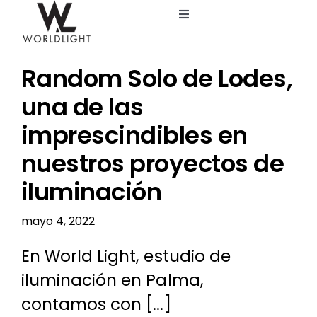
Saltar
Toggle
al
Navigation
contenido
Inicio
Random Solo de Lodes,
Servicios
una de las
imprescindibles en
Catálogo
nuestros proyectos de
iluminación
Blog
mayo 4, 2022
Nosotros
En World Light, estudio de
iluminación en Palma,
contamos con [...]