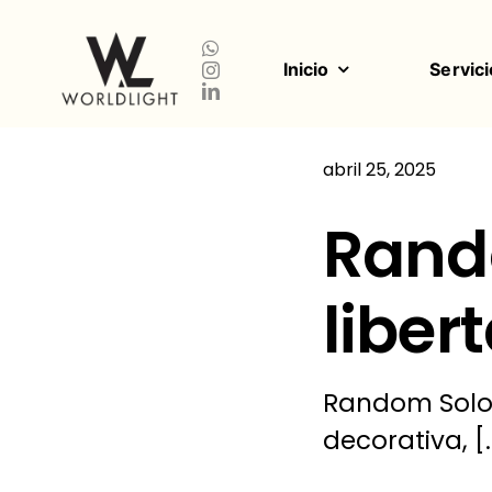
Saltar
al
contenido
Inicio
Servici
abril 25, 2025
Rand
liber
Random Solo 
decorativa, [..