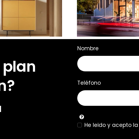
Showroom 
evo Aura Open
iluminació
Frame
Mallorca
Nombre
 plan
n?
Teléfono
u
He leido y acepto l