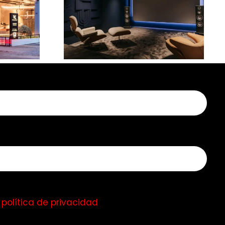
de
Sonido en cine de
n
hogar
a
política de privacidad