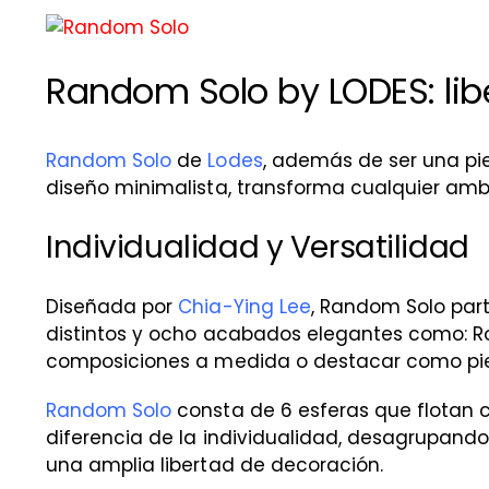
Ver
imagen
Random Solo by LODES: lib
más
grande
Random Solo
de
Lodes
, además de ser una pie
diseño minimalista, transforma cualquier ambi
Individualidad y Versatilidad
Diseñada por
Chia-Ying Lee
, Random Solo part
distintos y ocho acabados elegantes como: Ros
composiciones a medida o destacar como pie
Random Solo
consta de 6 esferas que flotan 
diferencia de la individualidad, desagrupand
una amplia libertad de decoración.