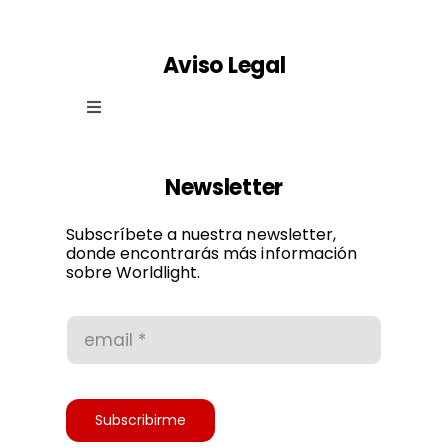
Aviso Legal
Toggle
Navigation
Ley de cookies
Newsletter
Política de privacidad
Subscríbete a nuestra newsletter,
donde encontrarás más información
sobre Worldlight.
Condiciones de uso
Accesibilidad
Subscribirme