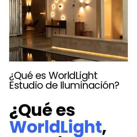
más
grande
¿Qué es WorldLight
Estudio de Iluminación?
¿Qué es
WorldLight
,