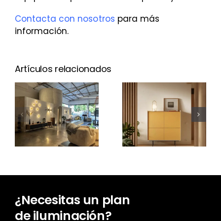
Contacta con nosotros
para más
información.
Artículos relacionados
¿Cuánto
cuesta un
Nuevo Aura
proyecto
Open
de
Frame
iluminación?
¿Necesitas un plan
de iluminación?