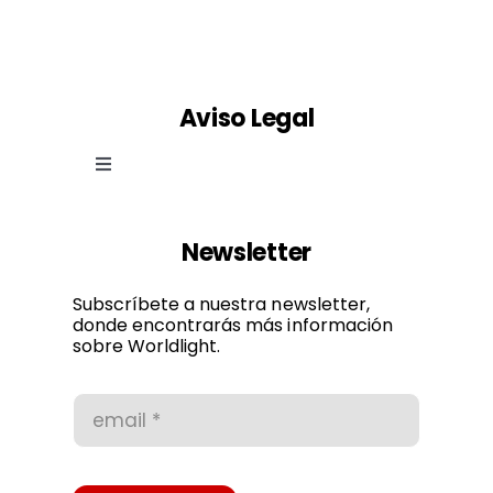
Aviso Legal
Toggle
Navigation
Ley de cookies
Newsletter
Política de privacidad
Subscríbete a nuestra newsletter,
donde encontrarás más información
sobre Worldlight.
Condiciones de uso
Accesibilidad