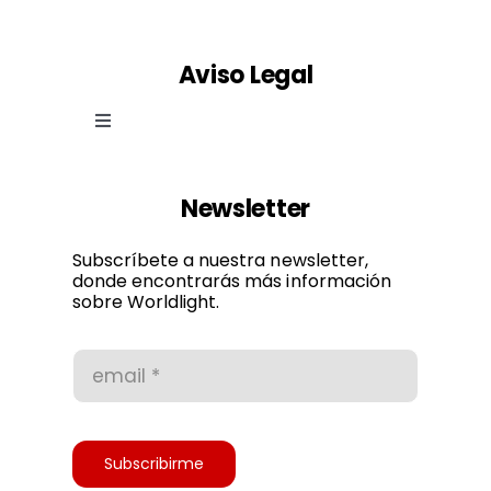
Aviso Legal
Toggle
Navigation
Ley de cookies
Newsletter
Política de privacidad
Subscríbete a nuestra newsletter,
donde encontrarás más información
sobre Worldlight.
Condiciones de uso
Accesibilidad
Subscribirme