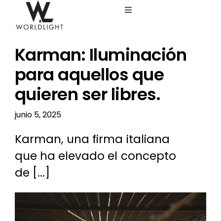
Saltar
Toggle
al
Navigation
contenido
Inicio
Karman: Iluminación
Servicios
para aquellos que
quieren ser libres.
Catálogo
junio 5, 2025
Blog
Karman, una firma italiana
que ha elevado el concepto
Nosotros
de [...]
Ver
imagen