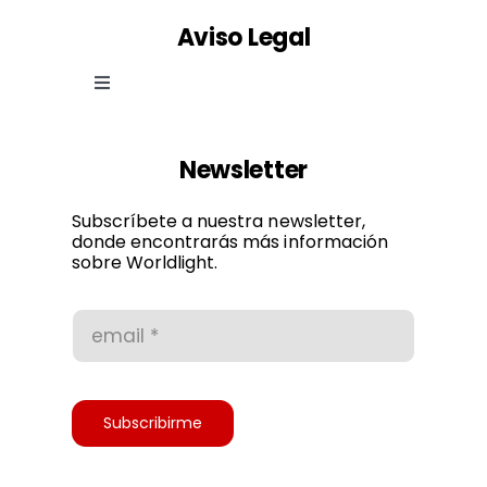
Aviso Legal
Toggle
Navigation
Ley de cookies
Newsletter
Política de privacidad
Subscríbete a nuestra newsletter,
donde encontrarás más información
sobre Worldlight.
Condiciones de uso
Accesibilidad
Subscribirme