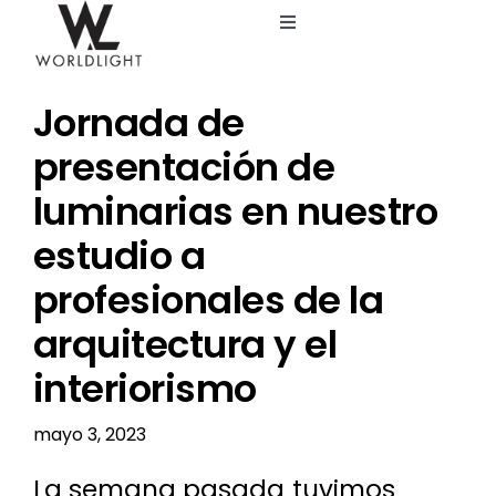
Saltar
Toggle
al
Navigation
contenido
Inicio
Jornada de
Servicios
presentación de
luminarias en nuestro
Catálogo
estudio a
profesionales de la
Blog
arquitectura y el
Nosotros
interiorismo
mayo 3, 2023
La semana pasada tuvimos