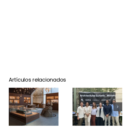
Artículos relacionados
Architectural
Summit
Bomma:
Mallorca
iluminación,
2025: con
artesanía y
Worldlight,
lujo
Gira,
Deltalight y