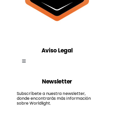
Aviso Legal
Toggle
Navigation
Ley de cookies
Newsletter
Política de privacidad
Subscríbete a nuestra newsletter,
donde encontrarás más información
sobre Worldlight.
Condiciones de uso