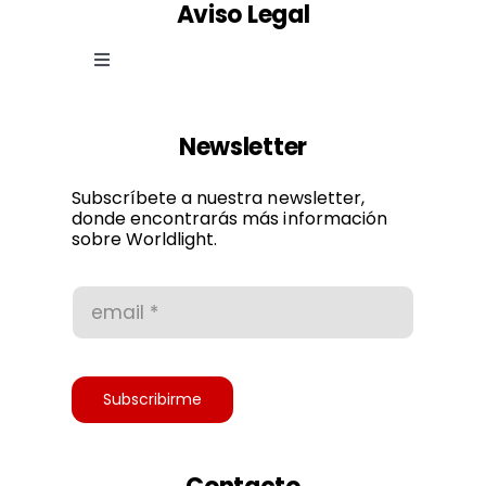
Aviso Legal
Toggle
Navigation
Ley de cookies
Newsletter
Política de privacidad
Subscríbete a nuestra newsletter,
donde encontrarás más información
sobre Worldlight.
Condiciones de uso
Accesibilidad
Subscribirme