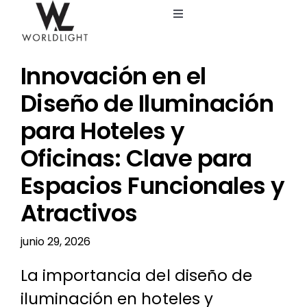
Saltar
Toggle
al
Navigation
contenido
Inicio
Innovación en el
Servicios
Diseño de Iluminación
para Hoteles y
Catálogo
Oficinas: Clave para
Espacios Funcionales y
Blog
Atractivos
Nosotros
junio 29, 2026
La importancia del diseño de
iluminación en hoteles y