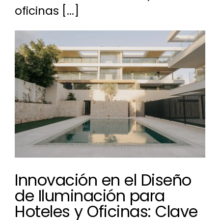
oficinas [...]
Ver
imagen
más
grande
Innovación en el Diseño
de Iluminación para
Hoteles y Oficinas: Clave