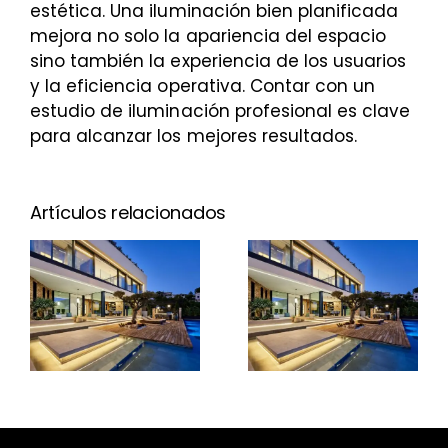
estética. Una iluminación bien planificada
mejora no solo la apariencia del espacio
sino también la experiencia de los usuarios
y la eficiencia operativa. Contar con un
estudio de iluminación profesional es clave
para alcanzar los mejores resultados.
Artículos relacionados
Guía
Guía
completa
completa
para el
para el
diseño de
diseño de
iluminación
iluminación
en hoteles
en hoteles
y oficinas
y oficinas