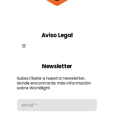
Aviso Legal
Toggle
Navigation
Ley de cookies
Newsletter
Política de privacidad
Subscríbete a nuestra newsletter,
donde encontrarás más información
sobre Worldlight.
Condiciones de uso
Accesibilidad