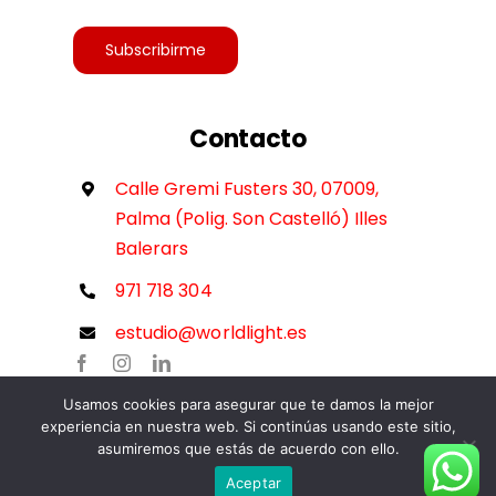
Subscribirme
Contacto
Calle Gremi Fusters 30, 07009,
Palma (Polig. Son Castelló) Illes
Balerars
971 718 304
estudio@worldlight.es
Usamos cookies para asegurar que te damos la mejor
experiencia en nuestra web. Si continúas usando este sitio,
asumiremos que estás de acuerdo con ello.
Aceptar