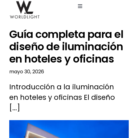
Saltar
Toggle
al
Navigation
contenido
Inicio
Guía completa para el
Servicios
diseño de iluminación
en hoteles y oficinas
Catálogo
mayo 30, 2026
Blog
Introducción a la iluminación
en hoteles y oficinas El diseño
Nosotros
[...]
Ver
imagen