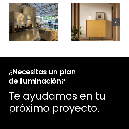
¿Cuánto
cuesta un
Nuevo Aura
proyecto
Open
de
Frame
iluminación?
¿Necesitas un plan
de iluminación?
Te ayudamos en tu
próximo proyecto.