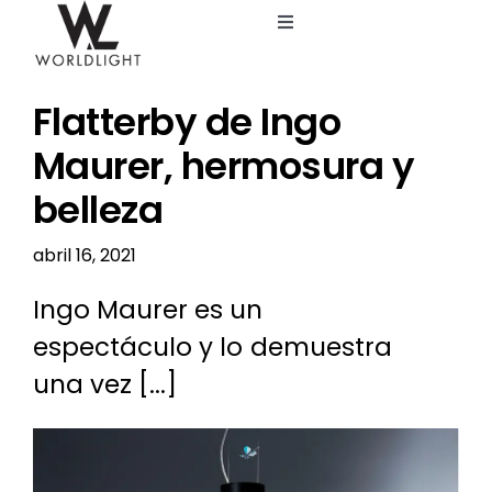
Saltar
Toggle
al
Navigation
contenido
Inicio
Flatterby de Ingo
Servicios
Maurer, hermosura y
belleza
Catálogo
abril 16, 2021
Blog
Ingo Maurer es un
espectáculo y lo demuestra
Nosotros
una vez [...]
Ver
imagen