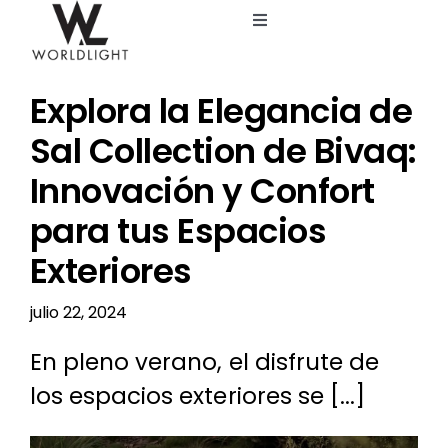
Saltar
Toggle
al
Navigation
contenido
Inicio
Explora la Elegancia de
Servicios
Sal Collection de Bivaq:
Innovación y Confort
Catálogo
para tus Espacios
Exteriores
Blog
julio 22, 2024
Nosotros
En pleno verano, el disfrute de
los espacios exteriores se [...]
Ver