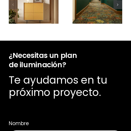
Nuevo Aura
Carpet:
Open
alfombras
Frame
en
Worldlight
¿Necesitas un plan
de iluminación?
Te ayudamos en tu
próximo proyecto.
Nombre