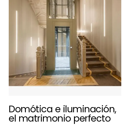
más
grande
Domótica e iluminación,
el matrimonio perfecto