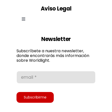
Aviso Legal
Toggle
Navigation
Ley de cookies
Newsletter
Política de privacidad
Subscríbete a nuestra newsletter,
donde encontrarás más información
sobre Worldlight.
Condiciones de uso
Accesibilidad
Subscribirme