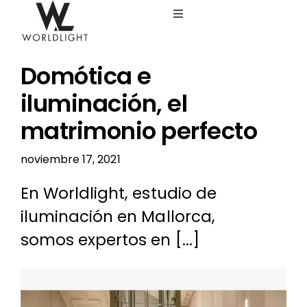
Saltar
Toggle
al
Navigation
contenido
Inicio
Domótica e
Servicios
iluminación, el
matrimonio perfecto
Catálogo
noviembre 17, 2021
Blog
En Worldlight, estudio de
iluminación en Mallorca,
Nosotros
somos expertos en [...]
Ver
imagen