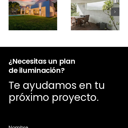
Ilumina
Optimiza tu
con
terraza con
Worldlight:
Worldlight
Septiembre
y el mejor
y la
sonido
iluminación
¿Necesitas un plan
de iluminación?
Te ayudamos en tu
próximo proyecto.
Nombre