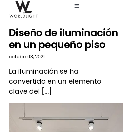
Saltar
Toggle
al
Navigation
contenido
Inicio
Diseño de iluminación
Servicios
en un pequeño piso
octubre 13, 2021
Catálogo
La iluminación se ha
Blog
convertido en un elemento
clave del [...]
Nosotros
Ver
imagen
más
grande