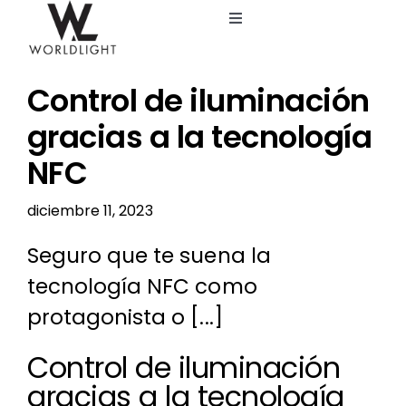
Saltar
Toggle
al
Navigation
contenido
Inicio
Control de iluminación
Servicios
gracias a la tecnología
NFC
Catálogo
diciembre 11, 2023
Blog
Seguro que te suena la
tecnología NFC como
Nosotros
protagonista o [...]
Control de iluminación
gracias a la tecnología