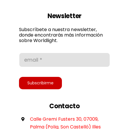
Navigation
Ley de cookies
Newsletter
Política de privacidad
Subscríbete a nuestra newsletter,
donde encontrarás más información
sobre Worldlight.
Condiciones de uso
Accesibilidad
Subscribirme
Contacto
Calle Gremi Fusters 30, 07009,
Palma (Polig. Son Castelló) Illes