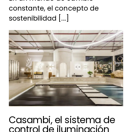
constante, el concepto de
sostenibilidad [...]
Ver
imagen
más
grande
Casambi, el sistema de
control de iluminación