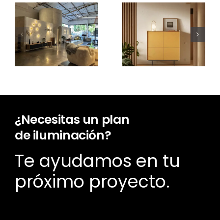
¿Cuánto
cuesta un
Nuevo Aura
proyecto
Open
de
Frame
iluminación?
¿Necesitas un plan
de iluminación?
Te ayudamos en tu
próximo proyecto.