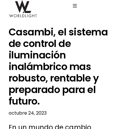
Saltar
Toggle
al
Navigation
contenido
Inicio
Casambi, el sistema
Servicios
de control de
iluminación
Catálogo
inalámbrico mas
robusto, rentable y
Blog
preparado para el
Nosotros
futuro.
octubre 24, 2023
En un mundo de cambio