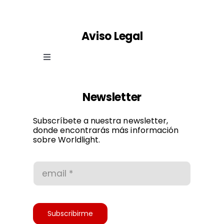
Aviso Legal
Toggle
Navigation
Ley de cookies
Newsletter
Política de privacidad
Subscríbete a nuestra newsletter,
donde encontrarás más información
sobre Worldlight.
Condiciones de uso
Accesibilidad
Subscribirme