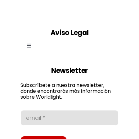
Aviso Legal
Toggle
Navigation
Ley de cookies
Newsletter
Política de privacidad
Subscríbete a nuestra newsletter,
donde encontrarás más información
sobre Worldlight.
Condiciones de uso
Accesibilidad