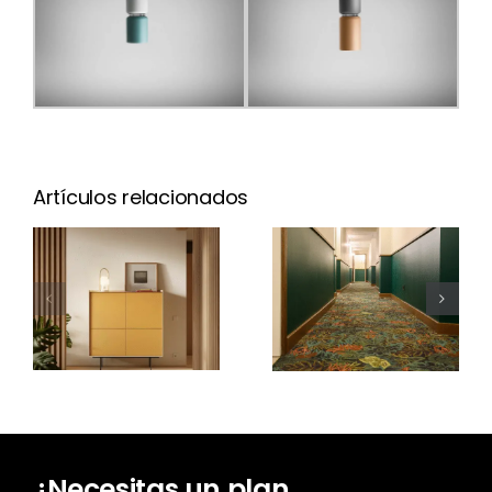
Artículos relacionados
Cotlin
Nuevo Aura
Carpet:
Open
alfombras
Frame
en
Worldlight
¿Necesitas un plan