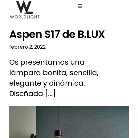
Saltar
Toggle
al
Navigation
contenido
Inicio
Aspen S17 de B.LUX
Servicios
febrero 2, 2022
Os presentamos una
Catálogo
lámpara bonita, sencilla,
elegante y dinámica.
Blog
Diseñada [...]
Nosotros
Ver
imagen
más
grande