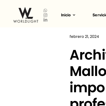
Saltar
al
contenido
Inicio
Servici
febrero 21, 2024
Arch
Mallo
impo
profe