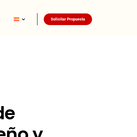
Solicitar Propuesta
de
eño y