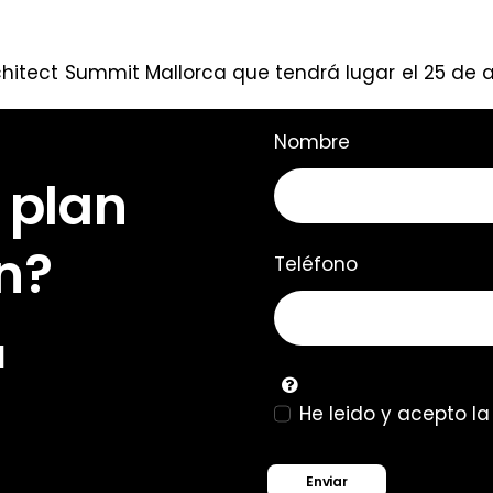
itect Summit Mallorca que tendrá lugar el 25 de ab
Nombre
 plan
n?
Teléfono
u
He leido y acepto l
Enviar