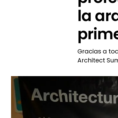
la ar
prime
Gracias a tod
Architect Sum
Ver
imagen
más
grande