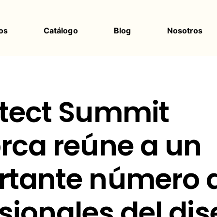
os
Catálogo
Blog
Nosotros
itect Summit
rca reúne a un
rtante número 
sionales del dis